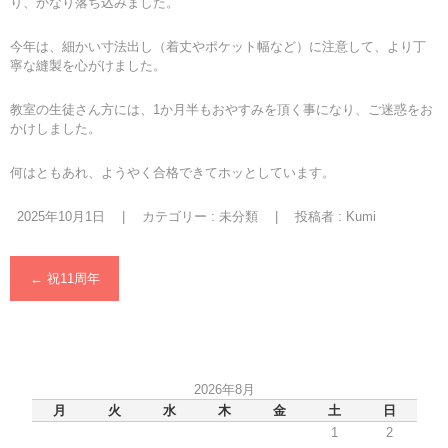
り、かなり落ち込みました。
今年は、細かい寸法出し（着丈やポケット幅など）に注意して、より丁
寧な縫製を心がけました。
教室の生徒さん方には、1か月半もおやすみを頂く事になり、ご迷惑をお
かけしました。
何はともあれ、ようやく合格できてホッとしています。
2025年10月1日
|
カテゴリー :
未分類
|
投稿者 : Kumi
←
祝11周年
2026年8月
月
火
水
木
金
土
日
1
2