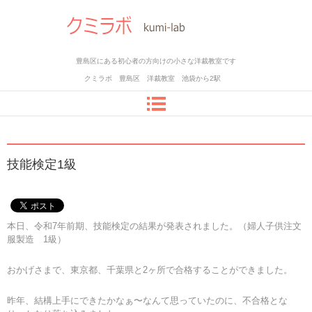
豊島区にある初心者の方向けの小さな洋裁教室です
クミラボ 豊島区 洋裁教室 池袋から2駅
技能検定1級
本日、令和7年前期、技能検定の結果が発表されました。（婦人子供注文
服製造 1級）
おかげさまで、東京都、千葉県と2ヶ所で合格することができました。
昨年、結構上手にできたかなぁ〜なんて思っていたのに、不合格とな