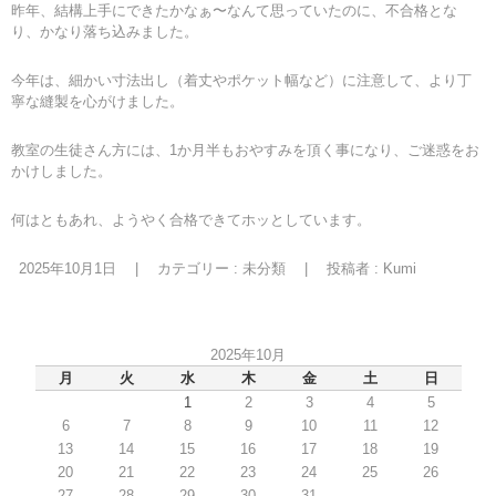
昨年、結構上手にできたかなぁ〜なんて思っていたのに、不合格とな
り、かなり落ち込みました。
今年は、細かい寸法出し（着丈やポケット幅など）に注意して、より丁
寧な縫製を心がけました。
教室の生徒さん方には、1か月半もおやすみを頂く事になり、ご迷惑をお
かけしました。
何はともあれ、ようやく合格できてホッとしています。
2025年10月1日
|
カテゴリー :
未分類
|
投稿者 : Kumi
2025年10月
月
火
水
木
金
土
日
1
2
3
4
5
6
7
8
9
10
11
12
13
14
15
16
17
18
19
20
21
22
23
24
25
26
27
28
29
30
31