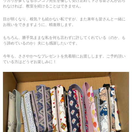
ッカリが多くなるポンコツ先生を優しく受け止めて下さる皆さんがおら
れなければ、教室を続けることはできません。
目が弱くなり、根気？も続かない私ですが、また来年も皆さんと一緒に
お祝いをできますように、精進致します。
もちろん、勝手気ままな私を何も言わずに許してくれている（のか、も
う諦めているのか）夫にも感謝したいです。
今年も、ささやか〜なプレゼントを先着順にお渡しします。ご予約頂い
ている方はどうぞお楽しみに！