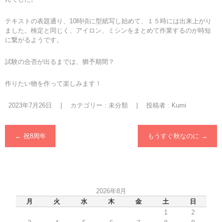
テキストの表題通り、10時頃に型紙写し始めて、１５時には出来上がり
ました。検定と同じく、アイロン、ミシンをまとめて作業するのが時短
に繋がるようです。
試験の合否が出るまでは、猶予期間？
作りたい物を作って楽しみます！
2023年7月26日
|
カテゴリー :
未分類
|
投稿者 : Kumi
←
祝8周年
もうすぐ秋なのに
→
2026年8月
月
火
水
木
金
土
日
1
2